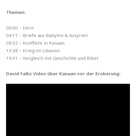
Themen:
00:00 – Intro
04:17 – Briefe aus Babylon & Assyrien
09:32 – Konflikte in Kanaan
13:38 – Krieg im Libanon
19:31 – Vergleich mit Geschichte und Bibel
David Falks Video über Kanaan vor der Eroberung: