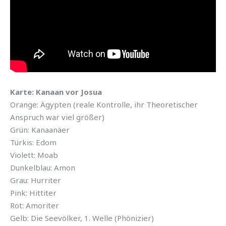
Karte: Kanaan vor Josua
Orange: Ägypten (reale Kontrolle, ihr Theoretischer
Anspruch war viel größer)
Grün: Kanaanäer
Türkis: Edom
Violett: Moab
Dunkelblau: Amon
Grau: Hurriter
Pink: Hittiter
Rot: Amoriter
Gelb: Die Seevölker, 1. Welle (Phönizier)