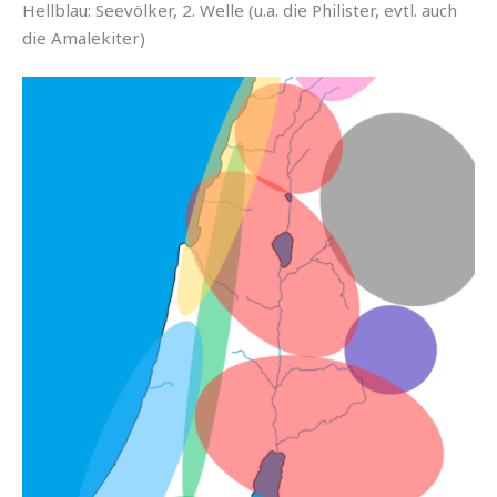
Hellblau: Seevölker, 2. Welle (u.a. die Philister, evtl. auch
die Amalekiter)