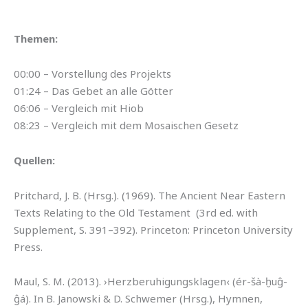
Themen:
00:00 – Vorstellung des Projekts
01:24 – Das Gebet an alle Götter
06:06 – Vergleich mit Hiob
08:23 – Vergleich mit dem Mosaischen Gesetz
Quellen:
Pritchard, J. B. (Hrsg.). (1969). The Ancient Near Eastern
Texts Relating to the Old Testament (3rd ed. with
Supplement, S. 391–392). Princeton: Princeton University
Press.
Maul, S. M. (2013). ›Herzberuhigungsklagen‹ (ér-šà-ḫuĝ-
ĝá). In B. Janowski & D. Schwemer (Hrsg.), Hymnen,