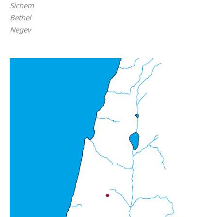
Sichem
Bethel
Negev